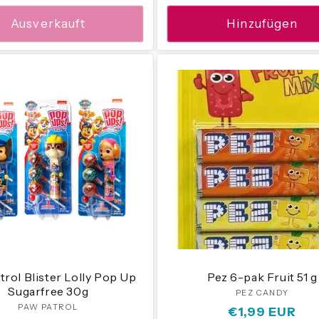
Ausverkauft
Hinzufügen
rol Blister Lolly Pop Up
Pez 6-pak Fruit 51 g
Sugarfree 30g
PEZ CANDY
Anbieter
PAW PATROL
Anbieter:
Normaler
€1,99 EUR