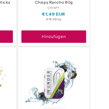
ticks
Chispy Rancho 80g
CHISPY
Anbieter:
:
Normaler
€1,49 EUR
Grundpreis
€18,63/kg
Preis
Hinzufügen