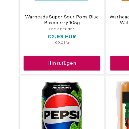
Warheads Super Sour Pops Blue
Warhead
Raspberry 105g
Wat
THE HERSHEY
Anbieter:
Normaler
€2,99 EUR
Grundpreis
€0,03/g
Preis
Hinzufügen