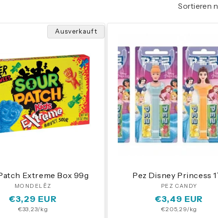
Sortieren 
Ausverkauft
Patch Extreme Box 99g
Pez Disney Princess 1
MONDELĒZ
Anbieter:
PEZ CANDY
Anbieter
Normaler
€3,29 EUR
Normaler
€3,49 EUR
Grundpreis
Grundpreis
€33,23/kg
€205,29/kg
Preis
Preis