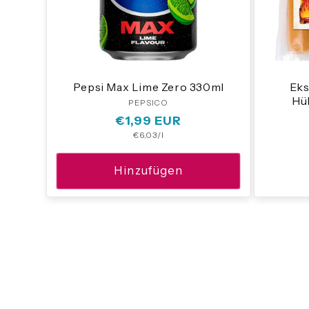
Pepsi Max Lime Zero 330ml
Eks
Hü
PEPSICO
Anbieter:
Normaler
€1,99 EUR
Grundpreis
€6,03/l
Preis
Hinzufügen