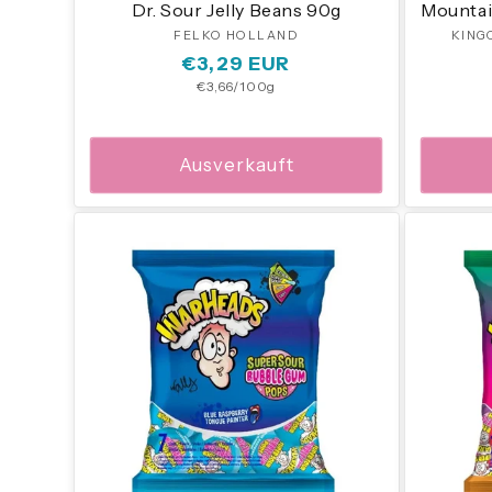
Dr. Sour Jelly Beans 90g
Mountai
FELKO HOLLAND
Anbieter:
KING
Normaler
€3,29 EUR
Grundpreis
€3,66/100g
Preis
Ausverkauft