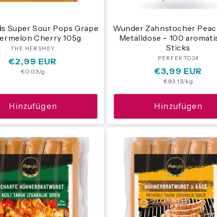
s Super Sour Pops Grape
Wunder Zahnstocher Peach
ermelon Cherry 105g
Metalldose – 100 aromati
Sticks
THE HERSHEY
Anbieter:
PERFEKTO24
Anbieter
Normaler
€2,99 EUR
Normaler
€3,99 EUR
Grundpreis
€0,03/g
Preis
Grundpreis
€83,13/kg
Preis
Hinzufügen
Hinzufügen