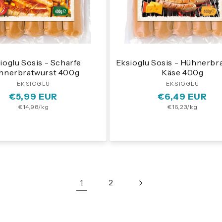
ioglu Sosis - Scharfe
Eksioglu Sosis - Hühnerbr
hnerbratwurst 400g
Käse 400g
EKSIOGLU
Anbieter:
EKSIOGLU
Anbieter
Normaler
€5,99 EUR
Normaler
€6,49 EUR
Grundpreis
Grundpreis
€14,98/kg
€16,23/kg
Preis
Preis
1
2