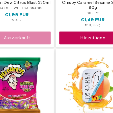
n Dew Citrus Blast 330ml
Chispy Caramel Sesame S
80g
CANS - SWEETS & SNACKS
Anbieter:
CHISPY
Anbieter
Normaler
€1,99 EUR
Normaler
€1,49 EUR
Grundpreis
€6,03/l
Preis
Grundpreis
€18,63/kg
Preis
Ausverkauft
Hinzufügen