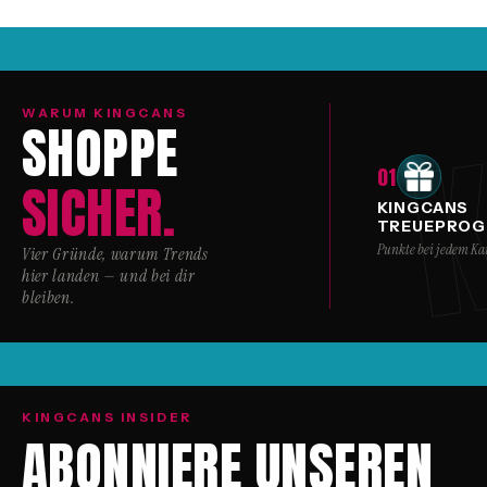
K
WARUM KINGCANS
SHOPPE
01
SICHER.
KINGCANS
TREUEPRO
Punkte bei jedem Ka
Vier Gründe, warum Trends
hier landen — und bei dir
bleiben.
KINGCANS INSIDER
ABONNIERE UNSEREN