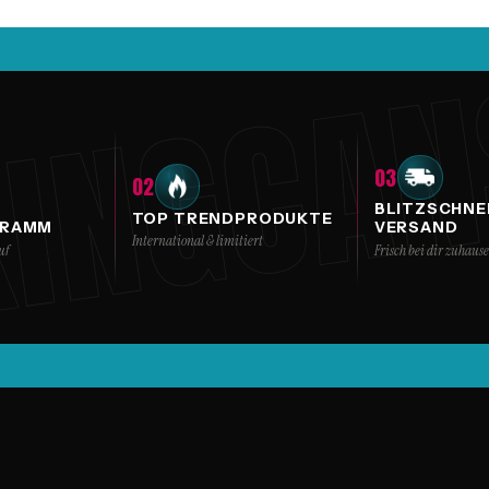
INGCA
03
02
BLITZSCHNE
TOP TRENDPRODUKTE
GRAMM
VERSAND
International & limitiert
uf
Frisch bei dir zuhause