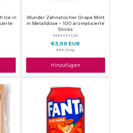
 Ice in
Wunder Zahnstocher Grape Mint
sierte
in Metalldose – 100 aromatisierte
Sticks
:
PERFEKTO24
Anbieter:
Normaler
€3,99 EUR
Grundpreis
€83,13/kg
Preis
Hinzufügen