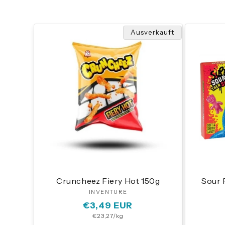
Ausverkauft
Cruncheez Fiery Hot 150g
Sour 
INVENTURE
Anbieter:
Normaler
€3,49 EUR
Grundpreis
€23,27/kg
Preis