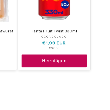
atwurst
Fanta Fruit Twist 330ml
COCA COLA CO
Anbieter:
:
Normaler
€1,99 EUR
Grundpreis
€6,03/l
Preis
Hinzufügen