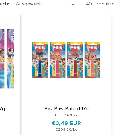
nach:
40 Produkte
7g
Pez Paw Patrol 17g
:
PEZ CANDY
Anbieter:
Normaler
€3,49 EUR
Grundpreis
€205,29/kg
Preis