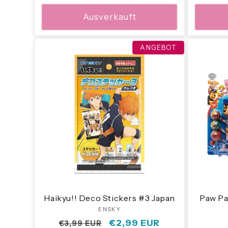
Ausverkauft
ANGEBOT
Haikyu!! Deco Stickers #3 Japan
Paw Pat
ENSKY
Anbieter:
Normaler
Verkaufspreis
€2,99 EUR
€3,99 EUR