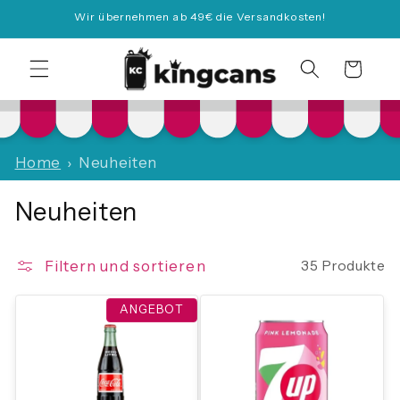
Direkt
Wir übernehmen ab 49€ die Versandkosten!
zum
Inhalt
Warenkorb
Home
Neuheiten
Neuheiten
Filtern und sortieren
35 Produkte
ANGEBOT