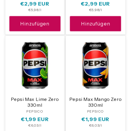
Normaler
€2,99 EUR
Normaler
€2,99 EUR
Grundpreis
Grundpreis
€5,98/l
€5,98/l
Preis
Preis
Hinzufügen
Hinzufügen
Pepsi Max Lime Zero
Pepsi Max Mango Zero
330ml
330ml
PEPSICO
Anbieter:
PEPSICO
Anbieter:
Normaler
€1,99 EUR
Normaler
€1,99 EUR
Grundpreis
Grundpreis
€6,03/l
€6,03/l
Preis
Preis