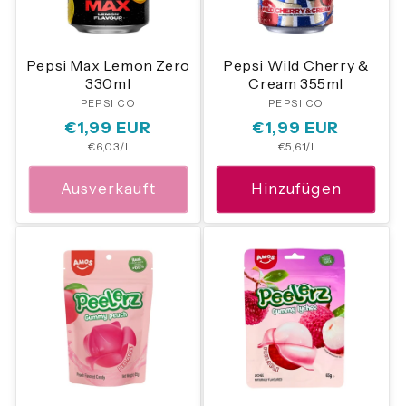
Pepsi Max Lemon Zero
Pepsi Wild Cherry &
330ml
Cream 355ml
PEPSI CO
Anbieter:
PEPSI CO
Anbieter:
Normaler
€1,99 EUR
Normaler
€1,99 EUR
Grundpreis
Grundpreis
€6,03/l
€5,61/l
Preis
Preis
Ausverkauft
Hinzufügen