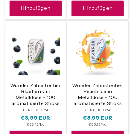
Hinzufügen
Hinzufügen
Wunder Zahnstocher
Wunder Zahnstocher
Blueberry in
Peach Ice in
Metalldose – 100
Metalldose – 100
aromatisierte Sticks
aromatisierte Sticks
PERFEKTO24
Anbieter:
PERFEKTO24
Anbieter:
Normaler
€3,99 EUR
Normaler
€3,99 EUR
Grundpreis
Grundpreis
€83,13/kg
€83,13/kg
Preis
Preis