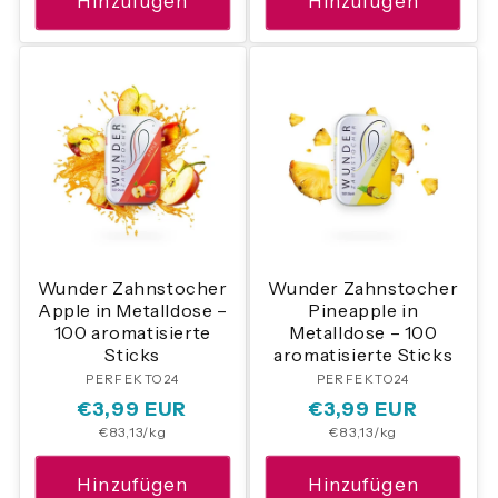
Hinzufügen
Hinzufügen
Wunder Zahnstocher
Wunder Zahnstocher
Apple in Metalldose –
Pineapple in
100 aromatisierte
Metalldose – 100
Sticks
aromatisierte Sticks
PERFEKTO24
Anbieter:
PERFEKTO24
Anbieter:
Normaler
€3,99 EUR
Normaler
€3,99 EUR
Grundpreis
Grundpreis
€83,13/kg
€83,13/kg
Preis
Preis
Hinzufügen
Hinzufügen