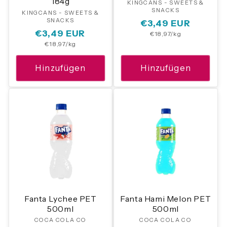
184g
KINGCANS - SWEETS &
Anbieter:
SNACKS
KINGCANS - SWEETS &
Anbieter:
SNACKS
Normaler
€3,49 EUR
Normaler
€3,49 EUR
Grundpreis
€18,97/kg
Preis
Grundpreis
€18,97/kg
Preis
Hinzufügen
Hinzufügen
Fanta Lychee PET
Fanta Hami Melon PET
500ml
500ml
COCA COLA CO
Anbieter:
COCA COLA CO
Anbieter: