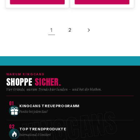
1
2
WARUM KINGCANS
SHOPPE
SICHER.
Vier Gründe, warum Trends hier landen — und bei dir bleiben.
01
KINGCANS
KINGCANS TREUEPROGRAMM
Punkte bei jedem Kauf
02
TOP TRENDPRODUKTE
International & limitiert