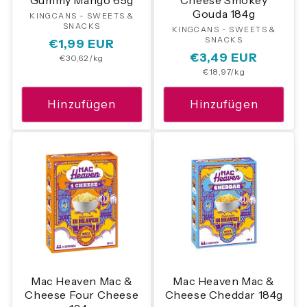
Gummy Mango 65g
Cheese Smokey
Gouda 184g
KINGCANS - SWEETS &
Anbieter:
SNACKS
KINGCANS - SWEETS &
Anbieter:
SNACKS
Normaler
€1,99 EUR
Normaler
€3,49 EUR
Grundpreis
€30,62/kg
Preis
Grundpreis
€18,97/kg
Preis
Hinzufügen
Hinzufügen
Mac Heaven Mac &
Mac Heaven Mac &
Cheese Four Cheese
Cheese Cheddar 184g