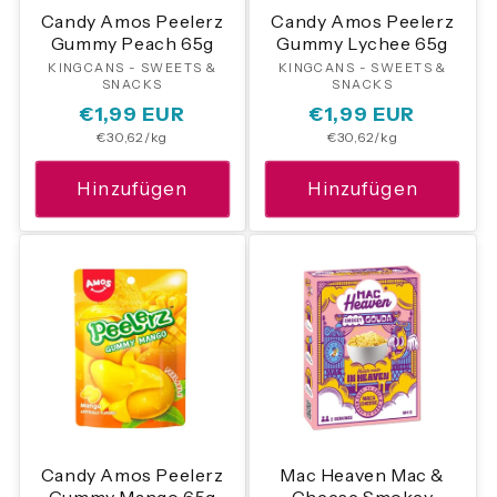
Candy Amos Peelerz
Candy Amos Peelerz
Gummy Peach 65g
Gummy Lychee 65g
KINGCANS - SWEETS &
Anbieter:
KINGCANS - SWEETS &
Anbieter:
SNACKS
SNACKS
Normaler
€1,99 EUR
Normaler
€1,99 EUR
Grundpreis
Grundpreis
€30,62/kg
€30,62/kg
Preis
Preis
Hinzufügen
Hinzufügen
Candy Amos Peelerz
Mac Heaven Mac &