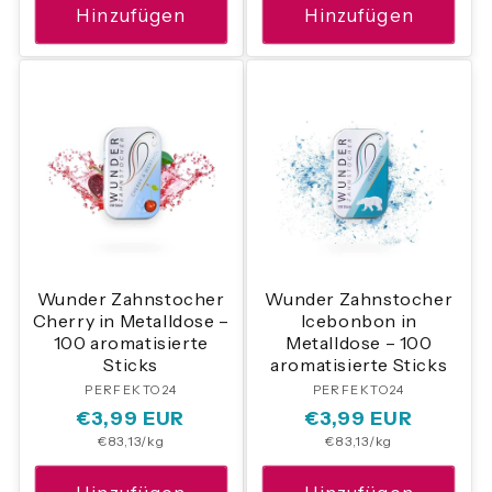
Hinzufügen
Hinzufügen
Wunder Zahnstocher
Wunder Zahnstocher
Cherry in Metalldose –
Icebonbon in
100 aromatisierte
Metalldose – 100
Sticks
aromatisierte Sticks
PERFEKTO24
Anbieter:
PERFEKTO24
Anbieter:
Normaler
€3,99 EUR
Normaler
€3,99 EUR
Grundpreis
Grundpreis
€83,13/kg
€83,13/kg
Preis
Preis