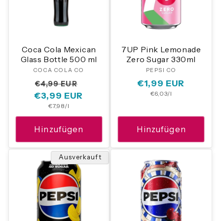
Coca Cola Mexican
7UP Pink Lemonade
Glass Bottle 500 ml
Zero Sugar 330ml
COCA COLA CO
Anbieter:
PEPSI CO
Anbieter:
Normaler
Verkaufspreis
Normaler
€1,99 EUR
€4,99 EUR
Grundpreis
€6,03/l
€3,99 EUR
Preis
Preis
Grundpreis
€7,98/l
Hinzufügen
Hinzufügen
Ausverkauft