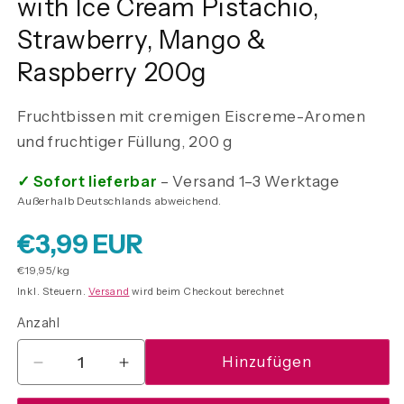
with Ice Cream Pistachio,
Strawberry, Mango &
Raspberry 200g
Fruchtbissen mit cremigen Eiscreme-Aromen
und fruchtiger Füllung, 200 g
✓ Sofort lieferbar
– Versand 1–3 Werktage
Außerhalb Deutschlands abweichend.
Normaler
€3,99 EUR
Grundpreis
€19,95/kg
Preis
Inkl. Steuern.
Versand
wird beim Checkout berechnet
Anzahl
Anzahl
Hinzufügen
Verringere
Erhöhe
die
die