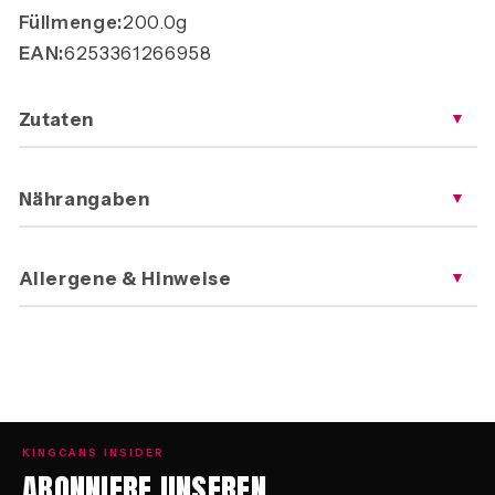
Füllmenge:
200.0g
EAN:
6253361266958
Zutaten
▼
Nährangaben
▼
Allergene & Hinweise
▼
KINGCANS INSIDER
ABONNIERE UNSEREN