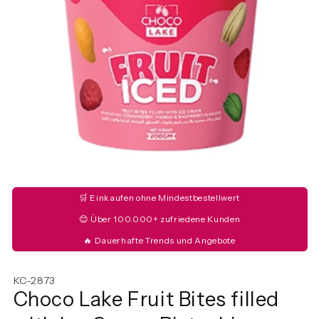
🛒 Einkaufen ohne Mindestbestellwert
😊 Über 100.000+ zufriedene Kunden
🔥 Dauerhafte Trends und Angebote
KC-2873
Choco Lake Fruit Bites filled