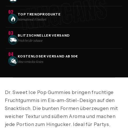
KINGCANS
02
TOP TRENDPRODUKTE
International & limitiert
03
BLITZSCHNELLER VERSAND
Frisch bei dir zuhause
04
KOSTENLOSER VERSAND AB 50€
Ohne versteckte Kosten
Dr. Sweet Ice Pop Gummies bringen fruchtige
Fruchtgummis im Eis-am-Stiel-Design auf den
Snacktisch. Die bunten Formen überzeugen mit
weicher Textur und süßem Aroma und machen
jede Portion zum Hingucker. Ideal für Partys,