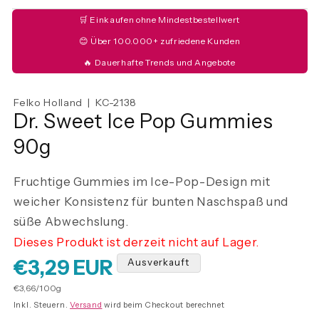
🛒 Einkaufen ohne Mindestbestellwert
😊 Über 100.000+ zufriedene Kunden
🔥 Dauerhafte Trends und Angebote
Felko Holland | KC-2138
Dr. Sweet Ice Pop Gummies
90g
Fruchtige Gummies im Ice-Pop-Design mit
weicher Konsistenz für bunten Naschspaß und
süße Abwechslung.
Dieses Produkt ist derzeit nicht auf Lager.
Normaler
€3,29 EUR
Ausverkauft
Grundpreis
€3,66/100g
Preis
Inkl. Steuern.
Versand
wird beim Checkout berechnet