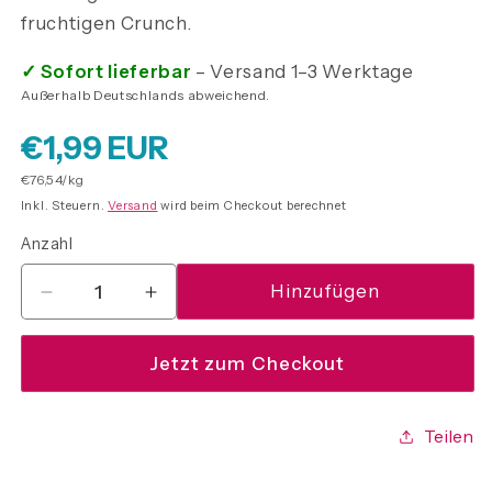
fruchtigen Crunch.
✓ Sofort lieferbar
– Versand 1–3 Werktage
Außerhalb Deutschlands abweichend.
Normaler
€1,99 EUR
Grundpreis
€76,54/kg
Preis
Inkl. Steuern.
Versand
wird beim Checkout berechnet
Anzahl
Anzahl
Hinzufügen
Verringere
Erhöhe
die
die
Menge
Menge
Jetzt zum Checkout
für
für
Nerds
Nerds
Rope
Rope
Teilen
Very
Very
Berry
Berry