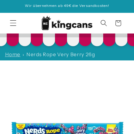
Direkt
Wir übernehmen ab 49€ die Versandkosten!
zum
Inhalt
Warenkorb
Home
Nerds Rope Very Berry 26g
duktinformationen
ingen