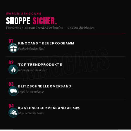
26g
26g
WARUM KINGCANS
SHOPPE
SICHER.
Vier Gründe, warum Trends hier landen — und bei dir bleiben.
01
KINGCANS
KINGCANS TREUEPROGRAMM
Punkte bei jedem Kauf
02
TOP TRENDPRODUKTE
International & limitiert
03
BLITZSCHNELLER VERSAND
Frisch bei dir zuhause
04
KOSTENLOSER VERSAND AB 50€
Ohne versteckte Kosten