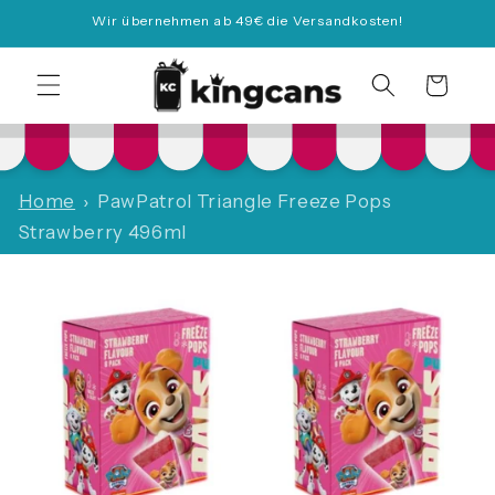
Direkt
Wir übernehmen ab 49€ die Versandkosten!
zum
Inhalt
Warenkorb
Home
PawPatrol Triangle Freeze Pops
Strawberry 496ml
duktinformationen
ingen