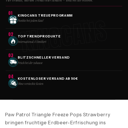
Vier Gründe, warum Trends hier landen — und bei dir bleiben.
01
KINGCANS
KINGCANS TREUEPROGRAMM
Punkte bei jedem Kauf
02
TOP TRENDPRODUKTE
International & limitiert
03
BLITZSCHNELLER VERSAND
Frisch bei dir zuhause
04
KOSTENLOSER VERSAND AB 50€
Ohne versteckte Kosten
Paw Patrol Triangle Freeze Pops Strawberry
bringen fruchtige Erdbeer-Erfrischung ins