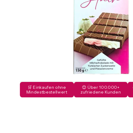
🛒 Einkaufen ohne
😊 Über 100.000+
Mindestbestellwert
zufriedene Kunden