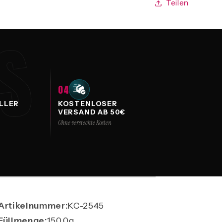
Teilen
eme 150 g
NS
04
LLER
KOSTENLOSER
VERSAND AB 50€
Ohne versteckte Kosten
Artikelnummer:
KC-2545
Füllmenge:
150.0g