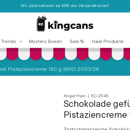
Wir übernehmen ab 49€ die Versandkosten!
Trends
Mystery Boxen
Sale %
Halal Produkte
 und Pistaziencreme 150 g MHD 21/03/26
Angel Hain | KC-2545
Schokolade gefu
Pistaziencreme
Zartschmelzende Schokol