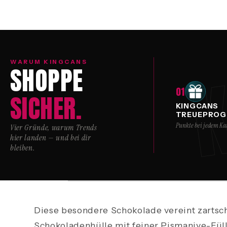
K
WARUM KINGCANS
SHOPPE
01
SICHER.
KINGCANS
TREUEPRO
Punkte bei jedem Ka
Vier Gründe, warum Trends
hier landen — und bei dir
bleiben.
Diese besondere Schokolade vereint zarts
Schokoladenhülle mit feiner Pismaniye-Fü