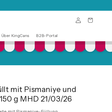
Warenkorb
Einloggen
Über KingCans
B2B-Portal
̈llt mit Pismaniye und
 150 g MHD 21/03/26
ade mit Pismaniye-Füllung