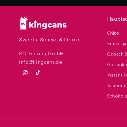
Haupts
Chips
Sweets, Snacks & Drinks
Fruchtg
KC Trading GmbH
Gebäck 
info@kingcans.de
Getränk
Instant 
Instagram
TikTok
Kaubonb
Schokol