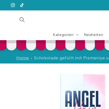
Direkt
zum
Instagram
TikTok
Inhalt
Kategorien
Neuheiten
Home
Schokolade gefüllt mit Pismaniye
Zu
Produktinformationen
springen