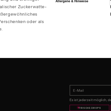
Allergene & Hinweise
alischer Zuckerwatte-
außergewöhnliches
Verschenken oder als
e.
E-Mail
Es ist jederzeit möglich, 
FRISCHE DROPS