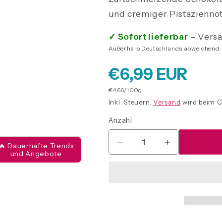
und cremiger Pistazienno
✓ Sofort lieferbar
– Versa
Außerhalb Deutschlands abweichend.
Normaler
€6,99 EUR
Grundpreis
€4,66/100g
Preis
Inkl. Steuern.
Versand
wird beim C
Anzahl
Anzahl
🔥 Dauerhafte Trends
Verringere
Erhöhe
und Angebote
die
die
Menge
Menge
für
für
Schokolade
Schokolade
gefüllt
gefüllt
mit
mit