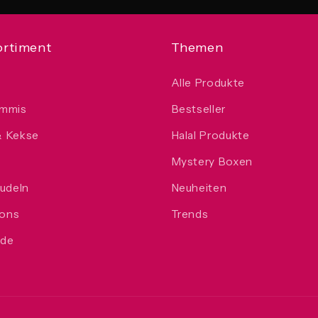
ortiment
Themen
Alle Produkte
ummis
Bestseller
& Kekse
Halal Produkte
e
Mystery Boxen
Nudeln
Neuheiten
ons
Trends
ade