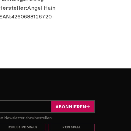
Hersteller:
Angel Hain
EAN:
4260688126720
ABONNIEREN
den Newsletter abzubestellen.
EXKLUSIVE DEALS
KEIN SPAM