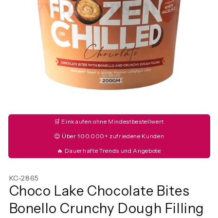
🛒 Einkaufen ohne Mindestbestellwert
😊 Über 100.000+ zufriedene Kunden
🔥 Dauerhafte Trends und Angebote
KC-2865
Choco Lake Chocolate Bites
Bonello Crunchy Dough Filling