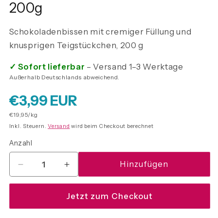
200g
Schokoladenbissen mit cremiger Füllung und
knusprigen Teigstückchen, 200 g
✓ Sofort lieferbar
– Versand 1–3 Werktage
Außerhalb Deutschlands abweichend.
Normaler
€3,99 EUR
Grundpreis
€19,95/kg
Preis
Inkl. Steuern.
Versand
wird beim Checkout berechnet
Anzahl
Anzahl
Hinzufügen
Verringere
Erhöhe
die
die
Menge
Menge
Jetzt zum Checkout
für
für
Choco
Choco